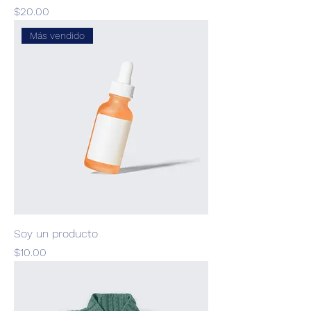
Precio
$20.00
Más vendido
Soy un producto
Precio
$10.00