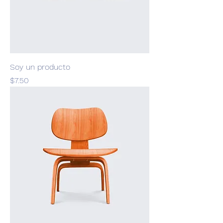
Soy un producto
Precio
$7.50