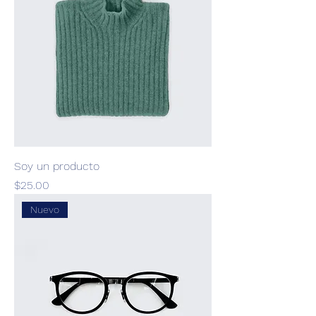
Soy un producto
Precio
$25.00
Nuevo