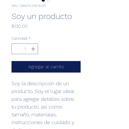
SKU: 284215376135191
Soy un producto
Precio
$130.00
Cantidad
*
Agregar al carrito
Soy la descripción de un 
producto. Soy el lugar ideal 
para agregar detalles sobre 
tu producto, así como 
tamaño, materiales, 
instrucciones de cuidado y 