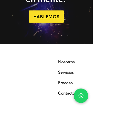
HABLEMOS
Nosotros
Servic
ios
Proces
o
Contacto
Suscribirme